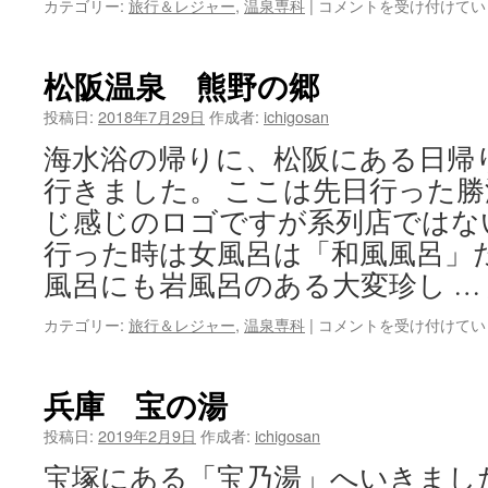
那
カテゴリー:
旅行＆レジャー
,
温泉専科
|
コメントを受け付けてい
き
智
ま
勝
し
浦
松阪温泉 熊野の郷
た。
町
は
熊
投稿日:
2018年7月29日
作成者:
ichigosan
野
海水浴の帰りに、松阪にある日帰
の
郷
行きました。 ここは先日行った
は
じ感じのロゴですが系列店ではな
行った時は女風呂は「和風風呂」
風呂にも岩風呂のある大変珍し …
松
カテゴリー:
旅行＆レジャー
,
温泉専科
|
コメントを受け付けてい
阪
温
泉
兵庫 宝の湯
熊
野
投稿日:
2019年2月9日
作成者:
ichigosan
の
宝塚にある「宝乃湯」へいきまし
郷