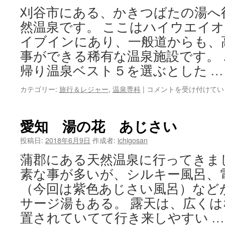
刈谷市にある、かきつばたの湯へ
然温泉です。 ここはハイウエイ
イブインにあり、一般道からも、
事ができる稀有な温泉施設です。
帰り温泉ベスト５を選ぶとした 
愛
カテゴリー:
旅行＆レジャー
,
温泉専科
|
コメントを受け付けてい
知
か
き
愛知 湯の花 あじさい
つ
ば
投稿日:
2018年6月9日
作成者:
ichigosan
た
蒲郡にある天然温泉に行ってきま
の
湯
素な事が多いが、シルキー風呂、
は
（今回は紫色あじさい風呂）など
サージ湯もある。 露天は、広く
置されていてて行き来しやすい 