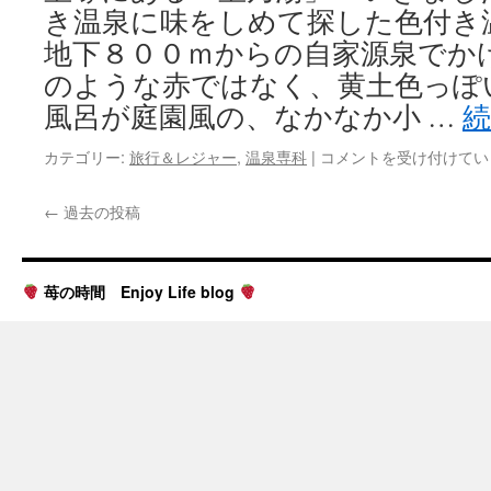
は
き温泉に味をしめて探した色付き
地下８００ｍからの自家源泉でか
のような赤ではなく、黄土色っぽ
風呂が庭園風の、なかなか小 …
兵
カテゴリー:
旅行＆レジャー
,
温泉専科
|
コメントを受け付けてい
庫
宝
←
過去の投稿
の
湯
は
苺の時間 Enjoy Life blog