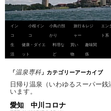
コ
イン
小桜イン
小鳥の預
旅行＆レジ
エン
ン
コ
コ
かり
ャー
ト系
テ
生
健康・ダイエ
料理な
買い
趣味関
ン
活
ット
ど
物
係
ツ
温泉専科
「
」カテゴリーアーカイブ
へ
ス
日帰り温泉（いわゆるスーパー銭
います。
キ
ッ
愛知 中川コロナ
プ