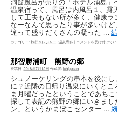
洞窟風呂が売りの「ホテル浦島」
の
湯
温泉宿って、風呂は内風呂１、露
は
して工夫もない所が多く、健康ラ
なーなんて思ったり事が多いけど
違って盛りだくさんの凝った …
南
カテゴリー:
旅行＆レジャー
,
温泉専科
|
コメントを受け付けてい
紀
勝
浦
那智勝浦町 熊野の郷
温
泉
投稿日:
2018年7月12日
作成者:
ichigosan
ホ
シュノーケリングの串本を後にし
テ
ル
に？近隣の日帰り温泉にいくとこ
浦
ま月曜だったということであちこ
島
へ
探して表記の熊野の郷にいきました
行
ン」というかまぼこセンター …
っ
て