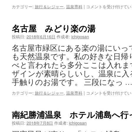
愛
カテゴリー:
旅行＆レジャー
,
温泉専科
|
コメントを受け付けてい
知
湯
の
名古屋 みどり楽の湯
花
あ
投稿日:
2018年6月16日
作成者:
ichigosan
じ
名古屋市緑区にある楽の湯にいっ
さ
い
も天然温泉です。私の好きな日帰
は
べと言われたら多分ここは入れま
ザインが素晴らしいし、温泉に入
手触りのお湯です。 三段になっ 
名
カテゴリー:
旅行＆レジャー
,
温泉専科
|
コメントを受け付けてい
古
屋
み
南紀勝浦温泉 ホテル浦島へ行
ど
り
投稿日:
2018年7月8日
作成者:
ichigosan
楽