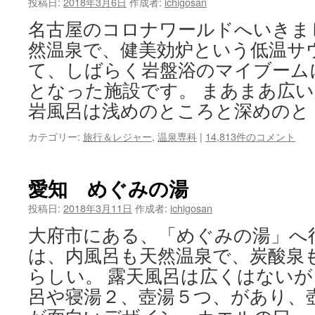
投稿日:
2018年3月6日
作成者:
ichigosan
名古屋のコロナワールドへいきま
然温泉で、健美効炉という低温サ
て、しばらく岩盤浴のマイブーム
となった施設です。 まあまあ広
岩風呂は浅めのところと深めのと
カテゴリー:
旅行＆レジャー
,
温泉専科
|
14,813件のコメント
愛知 めぐみの湯
投稿日:
2018年3月11日
作成者:
ichigosan
大府市にある、「めぐみの湯」へ
は、内風呂も天然温泉で、炭酸泉
らしい。 露天風呂は広くはない
呂や寝湯２、壺湯５つ、があり、