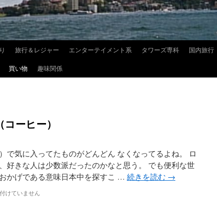
り
旅行＆レジャー
エンターテイメント系
タワーズ専科
国内旅行
買い物
趣味関係
（コーヒー）
）で気に入ってたものがどんどん なくなってるよね。 ロ
、好きな人は少数派だったのかなと思う。 でも便利な世
おかげである意味日本中を探すこ …
続きを読む
→
付けていません