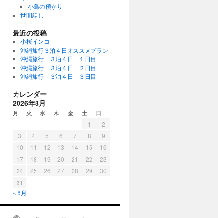
小鳥の預かり
世間話し
最近の投稿
小桜インコ
沖縄旅行３泊４日オススメプラン
沖縄旅行 ３泊４日 １日目
沖縄旅行 ３泊４日 ２日目
沖縄旅行 ３泊４日 ３日目
カレンダー
2026年8月
月
火
水
木
金
土
日
1
2
3
4
5
6
7
8
9
10
11
12
13
14
15
16
17
18
19
20
21
22
23
24
25
26
27
28
29
30
31
« 6月