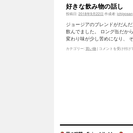
飲
好きな飲み物の話し 
み
物
投稿日:
2018年9月22日
作成者:
ichigosan
の
話
ジョージアのブレンドがだんだ
し
飲んでました。 ロング缶だか
（コ
変わり味が少し苦めになり、 
ー
ヒ
好
カテゴリー:
買い物
|
コメントを受け付け
ー）
き
は
な
飲
み
物
の
話
し
（コ
ー
ヒ
ー）
は