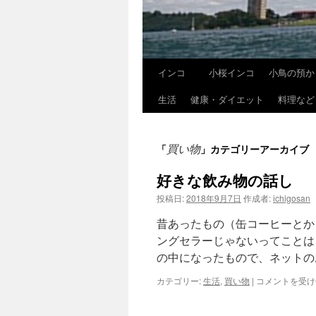
インコ
小桜インコ
小鳥の預か
コ
生活
健康・ダイエット
料理など
ン
テ
買い物
「
」カテゴリーアーカイブ
ン
好きな飲み物の話し 
ツ
投稿日:
2018年9月7日
作成者:
ichigosan
へ
昔あったもの（缶コーヒーとか
ス
ングセラーじゃないってことは
の中になったもので、ネットの
キ
好
カテゴリー:
生活
,
買い物
|
コメントを受け
ッ
き
な
プ