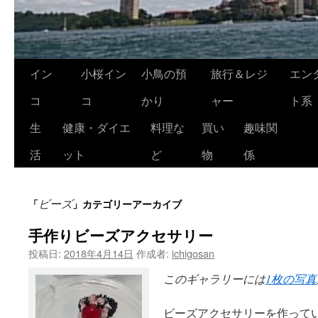
コ
イン
小桜イン
小鳥の預
旅行＆レジ
エン
ン
コ
コ
かり
ャー
ト系
テ
生
健康・ダイエ
料理な
買い
趣味関
ン
活
ット
ど
物
係
ツ
ビーズ
「
」カテゴリーアーカイブ
へ
手作りビーズアクセサリー
ス
投稿日:
2018年4月14日
作成者:
ichigosan
キ
このギャラリーには
1枚の写真
ッ
ビーズアクセサリーを作ってい
プ