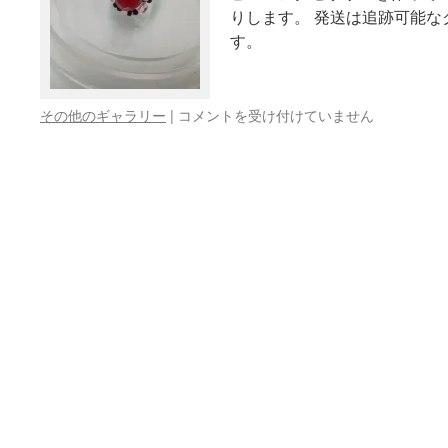
りします。 発送は追跡可能な
す。
手
その他のギャラリー
|
コメントを受け付けていません
作
り
ビ
ー
ズ
ア
ク
セ
サ
リ
ー
は